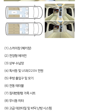
(1) 스카이창 (헤키창)
(2) 천장형 에어컨
(3) 상부 수납장
(4) 독서등 및 USB/220V 전원
(5) 후방 출입구 및 모기
(6) 전동 테이블
(7) 침대변환형 가죽 시트
(8) 무시동 히터
(9) 고급 데코타일 및 바닥 난방 시스템