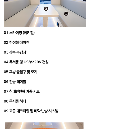
01 스카이창 (헤키창)
02 천장형 에어컨
03 상부 수납장
04 독서등 및 USB/220V 전원
05 후방 출입구 및 모기
06 전동 테이블
07 침대변환형 가죽 시트
08 무시동 히터
09 고급 데코타일 및 바닥 난방 시스템