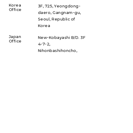
Korea
3F, 725, Yeongdong-
Office
daero, Gangnam-gu,
Seoul, Republic of
Korea
Japan
New-Kobayashi B/D. 3F
Office
4-7-2,
Nihonbashihoncho,
Chou-ku, Tokyo, 103-
0023,
JAPAN
구독
디테크지엠베하의 소식을 뉴스레터로 받아보려면 가
입하세요.