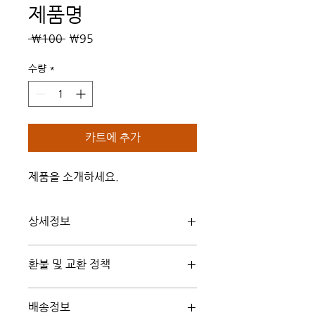
제품명
일
할
 ₩100 
₩95
반
인
가
가
수량
*
카트에 추가
제품을 소개하세요.  
상세정보
제품의 세부 사항들을 입력하세요. 제품
환불 및 교환 정책
의 크기, 재질, 관리방법 등 친절하고 상세
한 설명은 구매에 대한 확신을 심어줍니
"환불 정책", "제품 관리법" 등 고객들에
다. 제품의 어떤 부분이 소비자들에게 어
배송정보
게 유용한 추가 제품 정보를 제공하세요.
필할 것인지 우선순위를 잘 생각해 적어