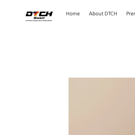
Home
About DTCH
Pre