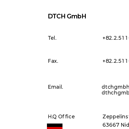
DTCH GmbH
Tel.
+82.2.51
Fax.
+82.2.51
Email.
dtchgmb
dthchgm
H.Q Office
Zeppelins
63667 Nid