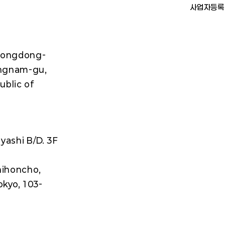
​사업자등록
Yeongdong-
ngnam-gu,
ublic of
ashi B/D. 3F
ihoncho,
okyo, 103-