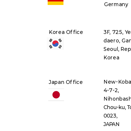
Germany
Korea Office
3F, 725, 
daero, Ga
Seoul, Rep
Korea
New-Kobay
Japan Office
4-7-2,
Nihonbash
Chou-ku, T
0023,
JAPAN