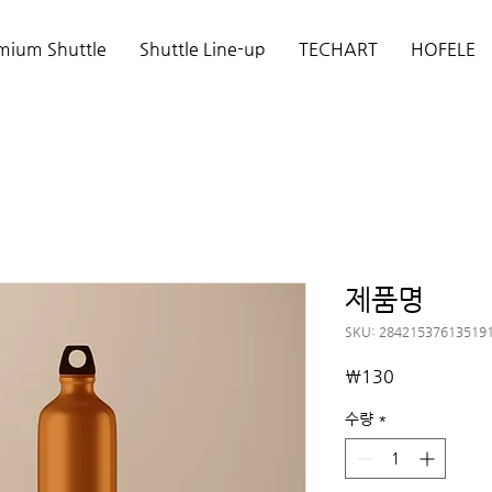
mium Shuttle
Shuttle Line-up
TECHART
HOFELE
제품명
SKU: 28421537613519
가
₩130
격
수량
*